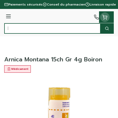
Aller au contenu
Paiements sécurisés
Conseil du pharmacien
Livraison rapide
Menu
Cherc
Rechercher
Arnica Montana 15ch Gr 4g Boiron
Médicament