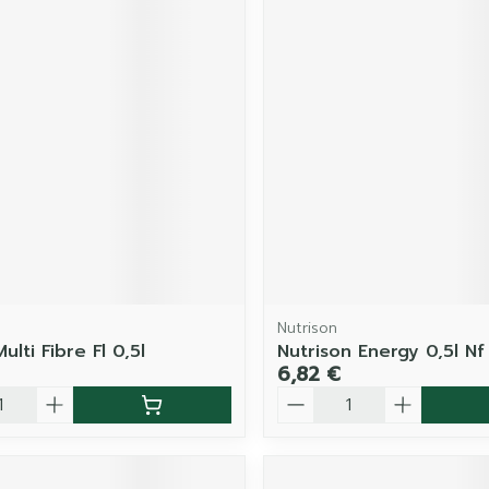
Nutrison
Multi Fibre Fl 0,5l
Nutrison Energy 0,5l Nf
6,82 €
é
Quantité