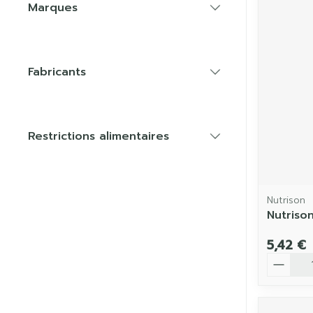
Marques
filter
Fabricants
filter
Restrictions alimentaires
filter
Nutrison
Nutrison
5,42 €
Quantit