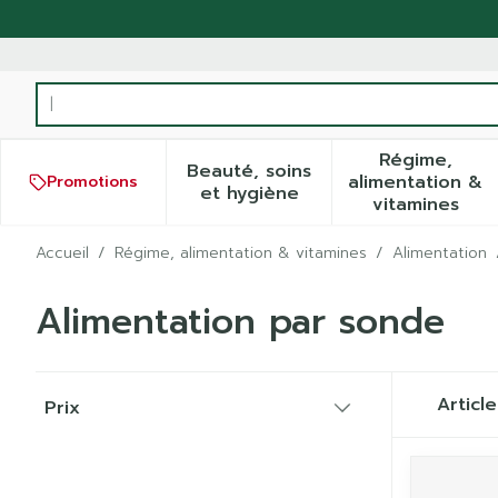
Aller au contenu
Rechercher
Régime,
Beauté, soins
alimentation &
Promotions
Afficher le sous-menu pour
Afficher
et hygiène
vitamines
Accueil
/
Régime, alimentation & vitamines
/
Alimentation
Alimentation par sonde
Passer à la liste des produits
Articl
Prix
filter