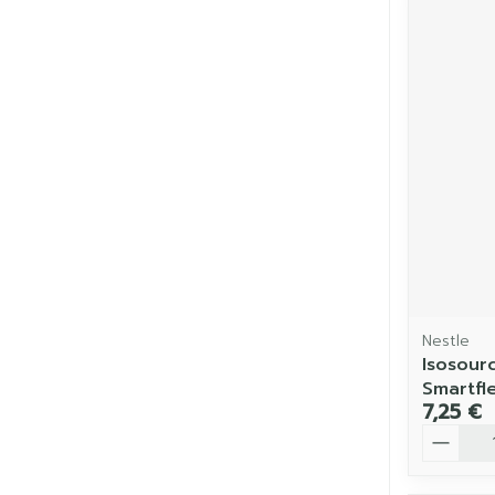
Nestle
Isosour
Smartfl
7,25 €
Quantit