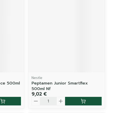
Nestle
nce 500ml
Peptamen Junior Smartflex
500ml Nf
9,02 €
Quantité