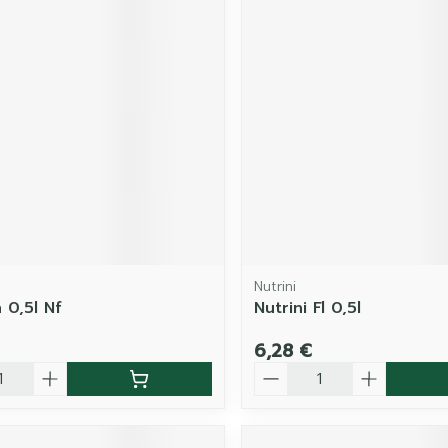
Nutrini
 0,5l Nf
Nutrini Fl 0,5l
6,28 €
é
Quantité