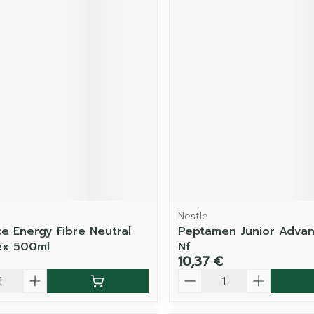
Nestle
ce Energy Fibre Neutral
Peptamen Junior Adva
ex 500ml
Nf
10,37 €
é
Quantité