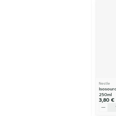
Nestle
Isosour
250ml
3,80 €
Quantit