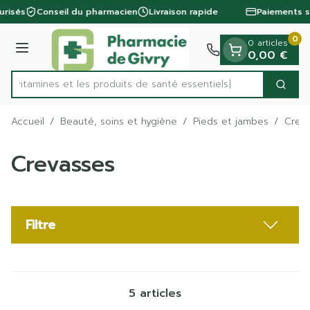
Diapositive 1 de 1
Aller au contenu
urisés
Conseil du pharmacien
Livraison rapide
Paiements s
0
0 articles
Menu
0,00 €
es vitamines et les produits de santé essentiels
Cherc
Rechercher
Accueil
/
Beauté, soins et hygiène
/
Pieds et jambes
/
Crev
Crevasses
Filtre
5
articles