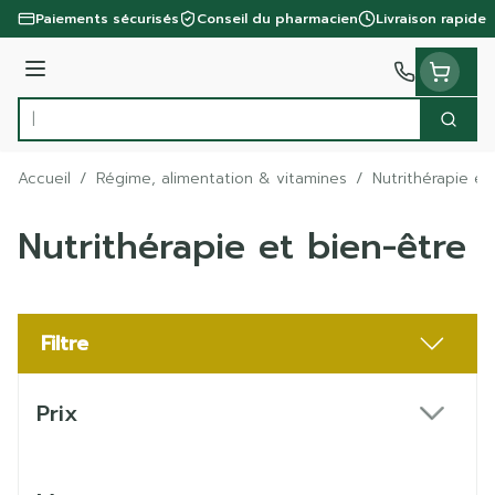
Aller au contenu
Paiements sécurisés
Conseil du pharmacien
Livraison rapide
Menu
Cherc
Rechercher
Accueil
/
Régime, alimentation & vitamines
/
Nutrithérapie et
Nutrithérapie et bien-être
Filtre
Passer à la liste des produits
Prix
filter