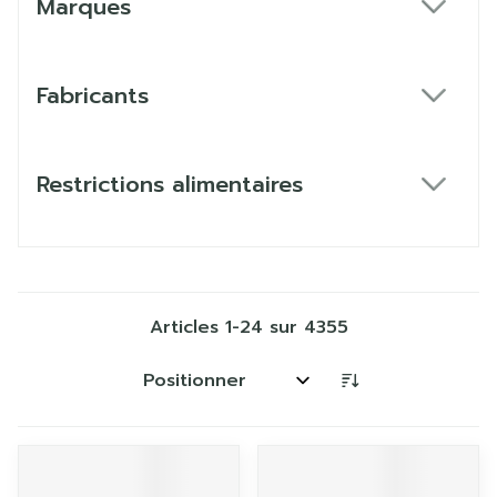
Marques
filter
Fabricants
filter
Restrictions alimentaires
filter
Articles
1
-
24
sur
4355
Trier par: