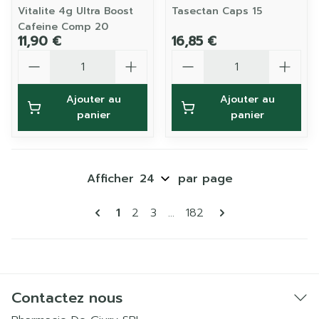
Vitalite 4g Ultra Boost
Tasectan Caps 15
Cafeine Comp 20
11,90 €
16,85 €
Quantité
Quantité
Ajouter au
Ajouter au
panier
panier
Afficher
par page
Pages
Vous lisez actuellement la page
Page
Page
Page
1
2
3
...
182
Contactez nous