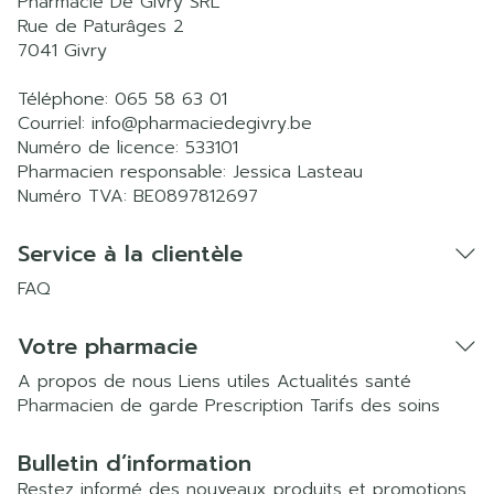
Pharmacie De Givry SRL
Rue de Paturâges 2
7041
Givry
Téléphone:
065 58 63 01
Courriel:
info@
pharmaciedegivry.be
Numéro de licence:
533101
Pharmacien responsable:
Jessica Lasteau
Numéro TVA:
BE0897812697
Service à la clientèle
FAQ
Votre pharmacie
A propos de nous
Liens utiles
Actualités santé
Pharmacien de garde
Prescription
Tarifs des soins
Bulletin d’information
Restez informé des nouveaux produits et promotions