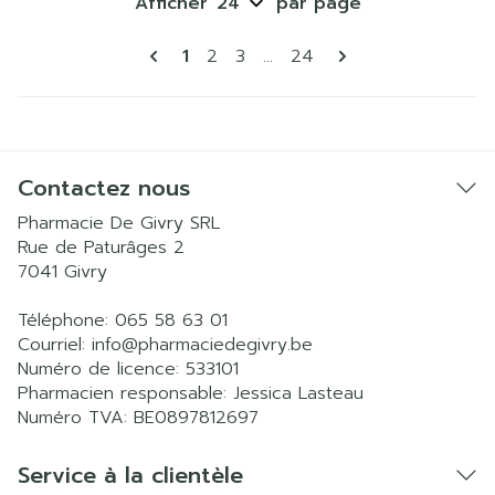
Afficher
par page
Pages
Vous lisez actuellement la page
Page
Page
Page
1
2
3
...
24
Contactez nous
Pharmacie De Givry SRL
Rue de Paturâges 2
7041
Givry
Téléphone:
065 58 63 01
Courriel:
info@
pharmaciedegivry.be
Numéro de licence:
533101
Pharmacien responsable:
Jessica Lasteau
Numéro TVA:
BE0897812697
Service à la clientèle