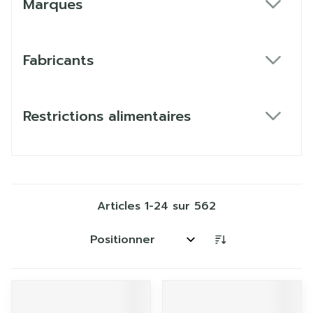
Marques
filter
Fabricants
filter
Restrictions alimentaires
filter
Articles
1
-
24
sur
562
Trier par: