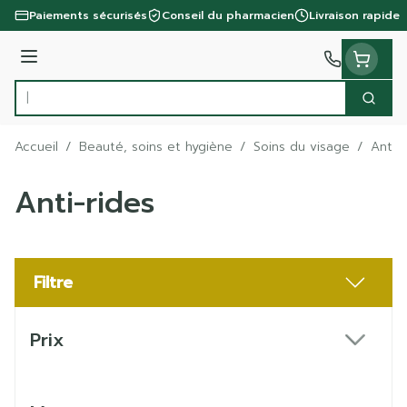
Aller au contenu
Paiements sécurisés
Conseil du pharmacien
Livraison rapide
Menu
Cherc
Rechercher
Accueil
/
Beauté, soins et hygiène
/
Soins du visage
/
Anti-r
Anti-rides
Filtre
Passer à la liste des produits
Prix
filter