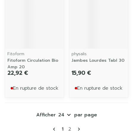
Fitoform
physalis
Fitoform Circulation Bio
Jambes Lourdes Tabl 30
Amp 20
22,92 €
15,90 €
En rupture de stock
En rupture de stock
Afficher
par page
Pages
Vous lisez actuellement la p
Page
1
2