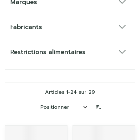
Marques
filter
Fabricants
filter
Restrictions alimentaires
filter
Articles
1
-
24
sur
29
Trier par: