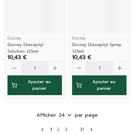
Ducray
Ducray
Ducray Diaseptyl
Ducray Diaseptyl Spray
Solution 125ml
125ml
10,43 €
10,43 €
Quantité
Quantité
Ajouter au
Ajouter au
panier
panier
Afficher
par page
Pages
Vous lisez actuellement la page
Page
Page
Page
1
2
3
...
31