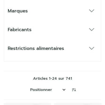
Marques
filter
Fabricants
filter
Restrictions alimentaires
filter
Articles
1
-
24
sur
741
Trier par: