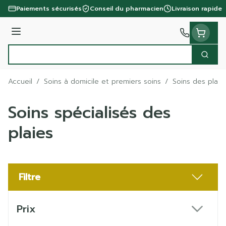
Aller au contenu
Paiements sécurisés
Conseil du pharmacien
Livraison rapide
Menu
Cherc
Rechercher
Accueil
/
Soins à domicile et premiers soins
/
Soins des plaie
Soins spécialisés des
plaies
Filtre
Passer à la liste des produits
Prix
filter