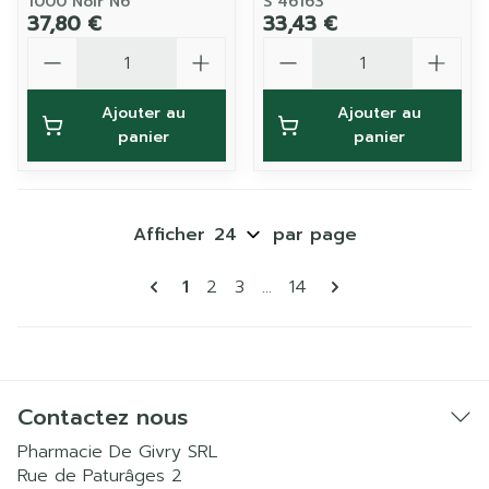
1000 Noir N6
S 46163
37,80 €
33,43 €
Quantité
Quantité
Ajouter au
Ajouter au
panier
panier
Afficher
par page
Pages
Vous lisez actuellement la page
Page
Page
Page
1
2
3
...
14
Contactez nous
Pharmacie De Givry SRL
Rue de Paturâges 2