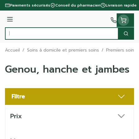
Aller au contenu
Paiements sécurisés
Conseil du pharmacien
Livraison rapide
Menu
Cherc
Rechercher
Accueil
/
Soins à domicile et premiers soins
/
Premiers soins
Genou, hanche et jambes
Filtre
Passer à la liste des produits
Prix
filter