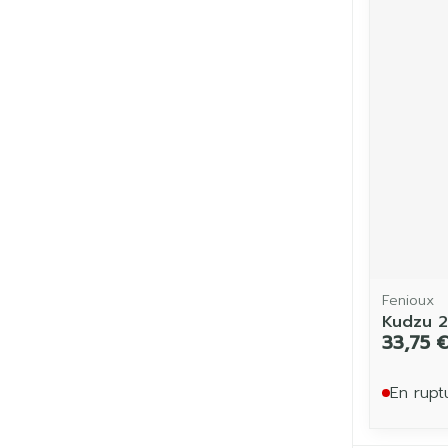
Fenioux
Kudzu 
33,75 
En rupt