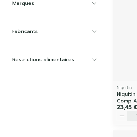
Marques
filter
Fabricants
filter
Restrictions alimentaires
filter
Niquitin
Niquiti
Comp A
23,45 
Quantit