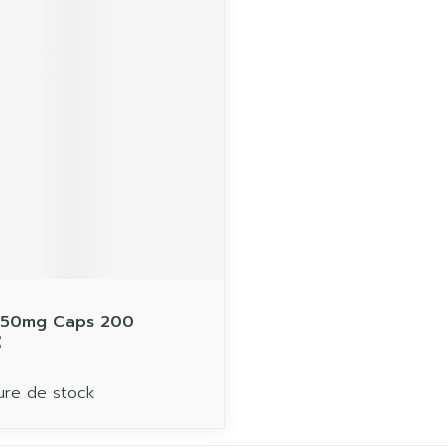
250mg Caps 200
€
ure de stock