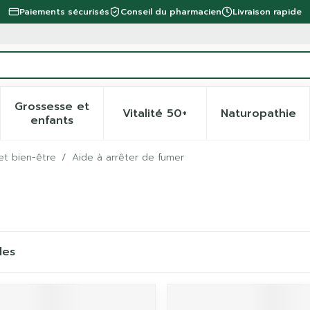
Paiements sécurisés
Conseil du pharmacien
Livraison rapide
Grossesse et
Vitalité 50+
Naturopathie
 la catégorie Beauté, soins et hygiène
 le sous-menu pour la catégorie Régime, alimentation 
Afficher le sous-menu pour la catégorie Gro
Afficher le sous-menu pour 
Afficher
enfants
et bien-être
/
Aide à arrêter de fumer
les