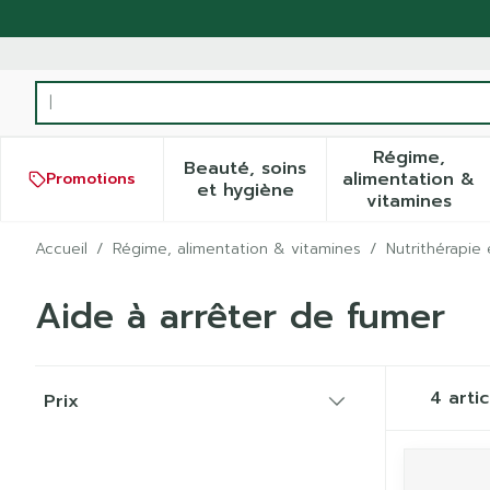
Aller au contenu
Rechercher
Régime,
Beauté, soins
alimentation &
Promotions
Afficher le sous-menu pour
Afficher
et hygiène
vitamines
Accueil
/
Régime, alimentation & vitamines
/
Nutrithérapie 
Aide à arrêter de fumer
Passer à la liste des produits
4
artic
Prix
filter