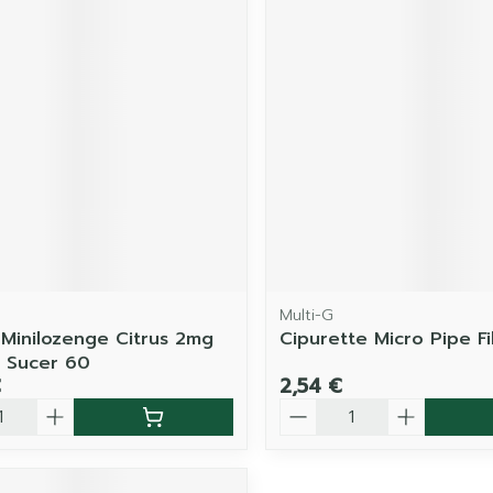
Multi-G
n Minilozenge Citrus 2mg
Cipurette Micro Pipe Fi
 Sucer 60
€
2,54 €
é
Quantité