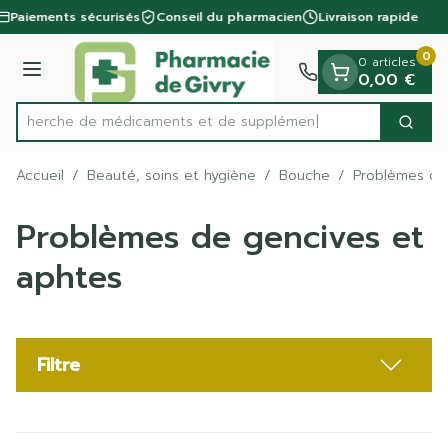
Diapositive 1 de 1
Aller au contenu
Paiements sécurisés
Conseil du pharmacien
Livraison rapide
0
0 articles
Menu
0,00 €
Recherche de médicame
Cherc
Rechercher
Accueil
/
Beauté, soins et hygiène
/
Bouche
/
Problèmes de
Problèmes de gencives et
aphtes
Filtre