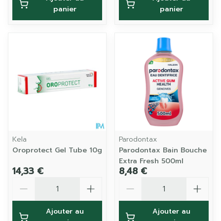
panier
panier
Kela
Parodontax
Oroprotect Gel Tube 10g
Parodontax Bain Bouche
Extra Fresh 500ml
14,33 €
8,48 €
Quantité
Quantité
Ajouter au
Ajouter au