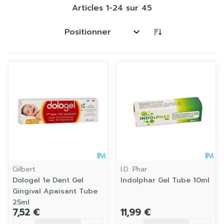
Articles
1
-
24
sur
45
Trier par:
Gilbert
I.D. Phar
Dologel 1e Dent Gel
Indolphar Gel Tube 10ml
Gingival Apaisant Tube
25ml
7,52 €
11,99 €
Quantité
Quantité