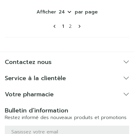
Afficher
par page
Pages
Vous lisez actuellement la p
Page
1
2
Contactez nous
Service à la clientèle
Votre pharmacie
Bulletin d’information
Restez informé des nouveaux produits et promotions
Adresse mail