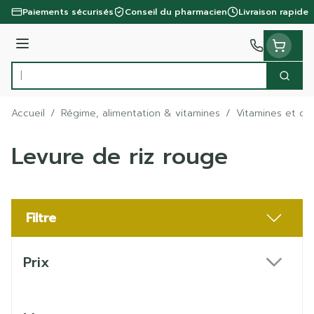
Aller au contenu
Paiements sécurisés
Conseil du pharmacien
Livraison rapide
Menu
Cherc
Rechercher
Accueil
/
Régime, alimentation & vitamines
/
Vitamines et co
Levure de riz rouge
Filtre
Passer à la liste des produits
Prix
filter