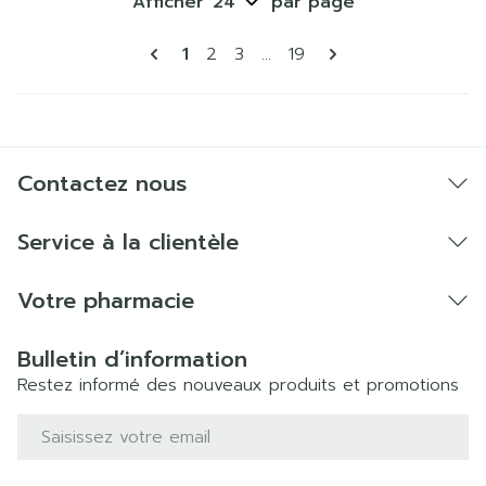
Afficher
par page
Pages
Vous lisez actuellement la page
Page
Page
Page
1
2
3
...
19
Contactez nous
Service à la clientèle
Votre pharmacie
Bulletin d’information
Restez informé des nouveaux produits et promotions
Adresse mail