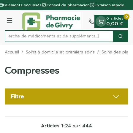
Diapositive 1 de 1
Aller au contenu
Paiements sécurisés
Conseil du pharmacien
Livraison rapide
0
0 articles
Menu
0,00 €
Recherche de médicaments et d
Cherc
Rechercher
Accueil
/
Soins à domicile et premiers soins
/
Soins des plaie
Compresses
Filtre
Articles
1
-
24
sur
444