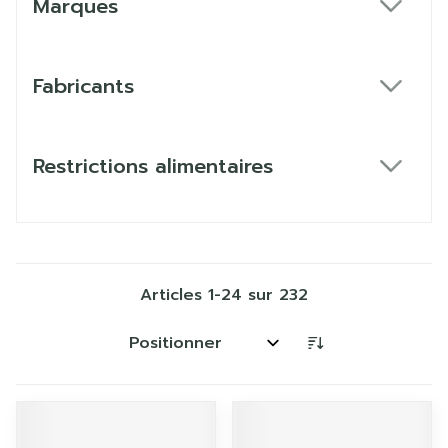
Marques
filter
Fabricants
filter
Restrictions alimentaires
filter
Articles
1
-
24
sur
232
Trier par: