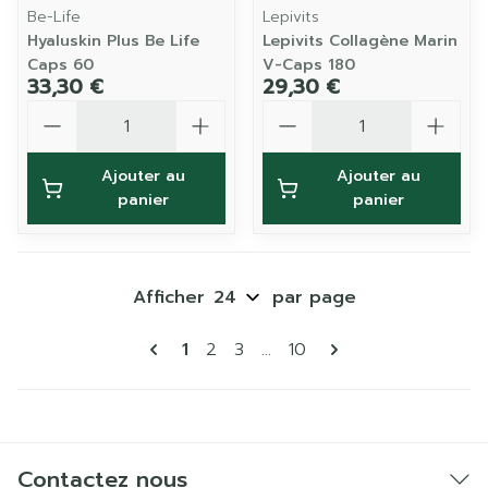
Be-Life
Lepivits
Hyaluskin Plus Be Life
Lepivits Collagène Marin
Caps 60
V-Caps 180
33,30 €
29,30 €
Quantité
Quantité
Ajouter au
Ajouter au
panier
panier
Afficher
par page
Pages
Vous lisez actuellement la page
Page
Page
Page
1
2
3
...
10
Contactez nous