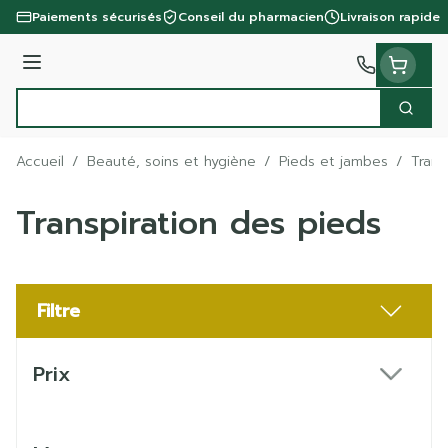
Aller au contenu
Paiements sécurisés
Conseil du pharmacien
Livraison rapide
Menu
Cherc
Rechercher
Accueil
/
Beauté, soins et hygiène
/
Pieds et jambes
/
Trans
Transpiration des pieds
Filtre
Passer à la liste des produits
Prix
filter