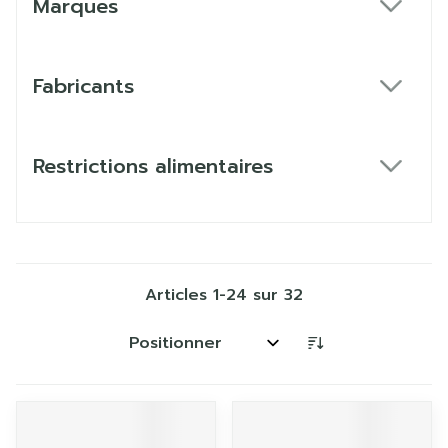
Marques
filter
Fabricants
filter
Restrictions alimentaires
filter
Articles
1
-
24
sur
32
Trier par: