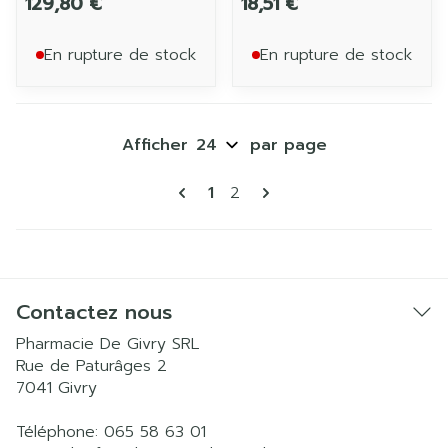
129,80 €
18,51 €
En rupture de stock
En rupture de stock
Afficher
par page
Pages
Vous lisez actuellement la p
Page
1
2
Contactez nous
Pharmacie De Givry SRL
Rue de Paturâges 2
7041
Givry
Téléphone:
065 58 63 01