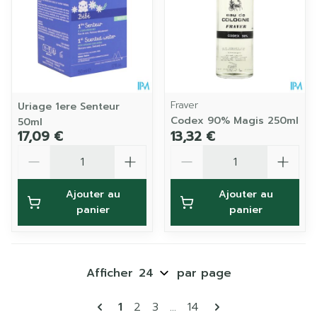
Fraver
Uriage 1ere Senteur
Codex 90% Magis 250ml
50ml
17,09 €
13,32 €
Quantité
Quantité
Ajouter au
Ajouter au
panier
panier
Afficher
par page
Pages
Vous lisez actuellement la page
Page
Page
Page
1
2
3
...
14