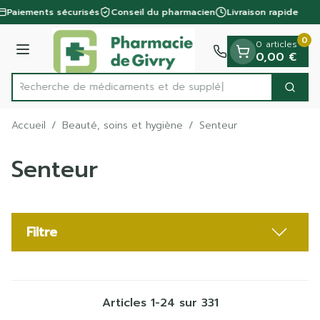
Diapositive 1 de 1
Aller au contenu
Paiements sécurisés
Conseil du pharmacien
Livraison rapide
0
0 articles
Menu
0,00 €
Recherche de médic
Cherc
Rechercher
Accueil
/
Beauté, soins et hygiène
/
Senteur
Senteur
Filtre
Articles
1
-
24
sur
331