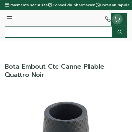
Aller au contenu
Paiements sécurisés
Conseil du pharmacien
Livraison rapide
Menu
Cherc
Rechercher
Bota Embout Ctc Canne Pliable
Quattro Noir