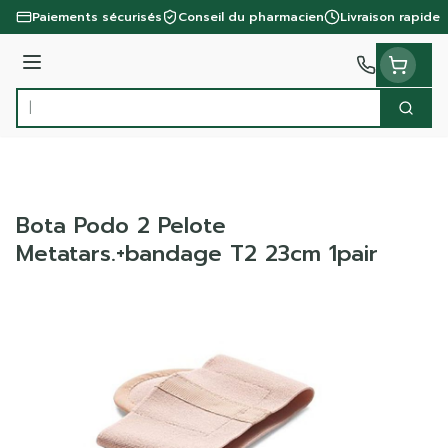
Aller au contenu
Paiements sécurisés
Conseil du pharmacien
Livraison rapide
Menu
Cherc
Rechercher
Bota Podo 2 Pelote
Metatars.+bandage T2 23cm 1pair