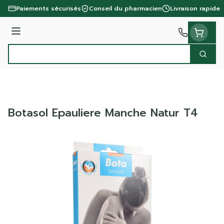
Aller au contenu
Paiements sécurisés
Conseil du pharmacien
Livraison rapide
Menu
Cherc
Rechercher
Botasol Epauliere Manche Natur T4