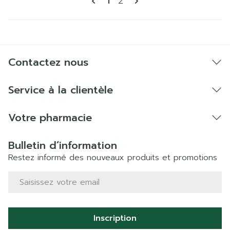
Vous lisez actuellement la p
Page
1
2
Contactez nous
Service à la clientèle
Votre pharmacie
Bulletin d’information
Restez informé des nouveaux produits et promotions
Adresse mail
Inscription