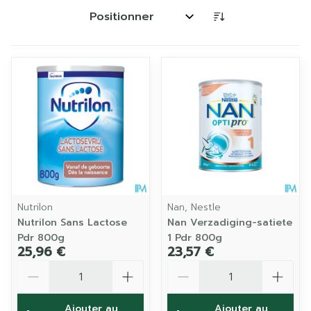
Trier par:
Nutrilon
Nan, Nestle
Nutrilon Sans Lactose
Nan Verzadiging-satiete
Pdr 800g
1 Pdr 800g
25,96 €
23,57 €
Quantité
Quantité
Ajouter au
Ajouter au