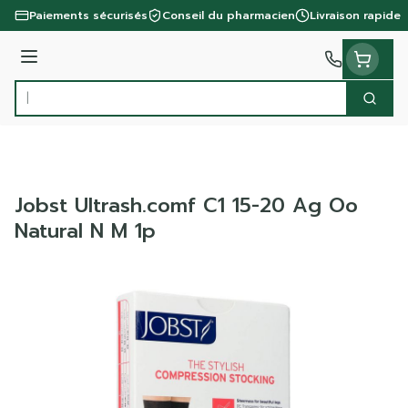
Aller au contenu
Paiements sécurisés
Conseil du pharmacien
Livraison rapide
Menu
Cherc
Rechercher
Jobst Ultrash.comf C1 15-20 Ag Oo
Natural N M 1p