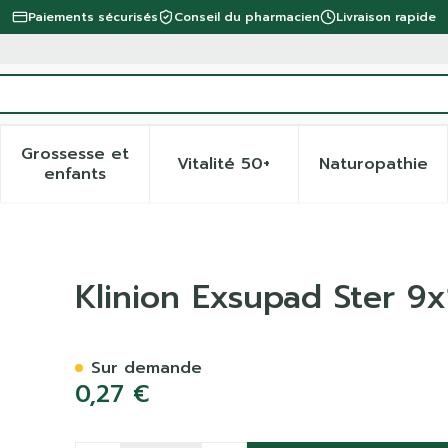
Paiements sécurisés
Conseil du pharmacien
Livraison rapide
Grossesse et
Vitalité 50+
Naturopathie
 la catégorie Beauté, soins et hygiène
 le sous-menu pour la catégorie Régime, alimentation 
Afficher le sous-menu pour la catégorie Gro
Afficher le sous-menu pour 
Afficher
enfants
cm S 1 4170000
Klinion Exsupad Ster 9
Sur demande
0,27 €