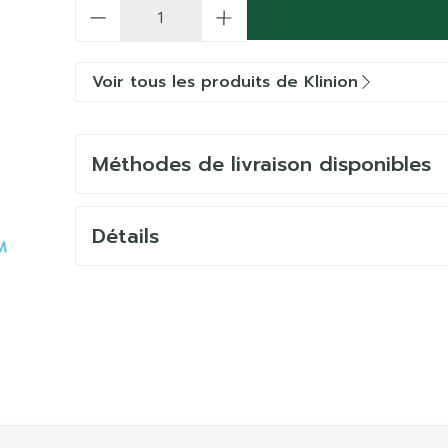
Quantité
Voir tous les produits de Klinion
Méthodes de livraison disponibles
Détails
avigation en carrousel
usel à l'aide de la touche de tabulation. Vous pouvez saute