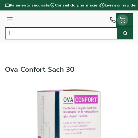
Aller au contenu
Paiements sécurisés
Conseil du pharmacien
Livraison rapide
Menu
Cherc
Rechercher
Ova Confort Sach 30