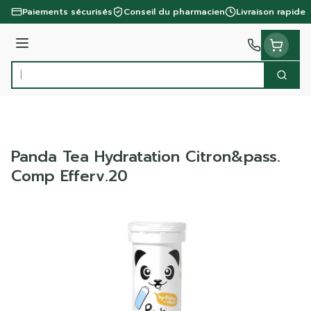
Aller au contenu
Paiements sécurisés
Conseil du pharmacien
Livraison rapide
Menu
Cherc
Rechercher
Panda Tea Hydratation Citron&pass.
Comp Efferv.20