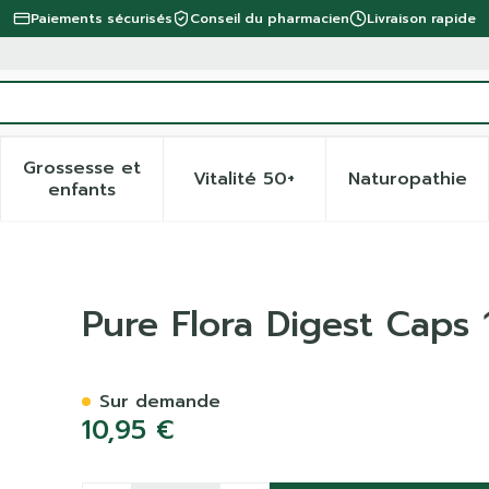
Paiements sécurisés
Conseil du pharmacien
Livraison rapide
Grossesse et
Vitalité 50+
Naturopathie
 la catégorie Beauté, soins et hygiène
 le sous-menu pour la catégorie Régime, alimentation 
Afficher le sous-menu pour la catégorie Gro
Afficher le sous-menu pour 
Afficher
enfants
Pure Flora Digest Caps 
Sur demande
10,95 €