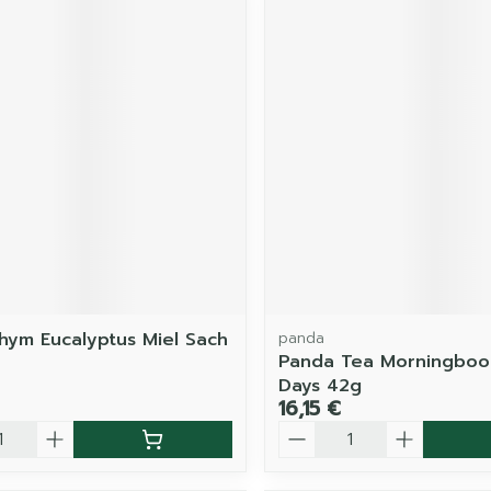
Thym Eucalyptus Miel Sach
panda
Panda Tea Morningboo
Days 42g
16,15 €
é
Quantité