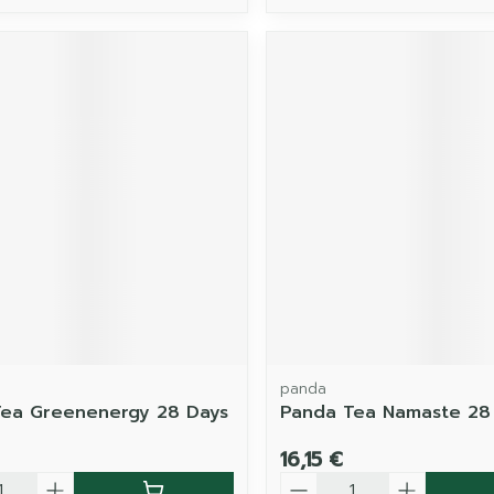
panda
ea Greenenergy 28 Days
Panda Tea Namaste 28
16,15 €
é
Quantité