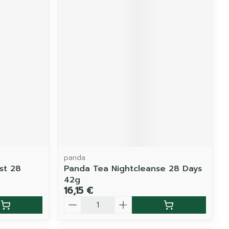
panda
st 28
Panda Tea Nightcleanse 28 Days
42g
16,15 €
Quantité