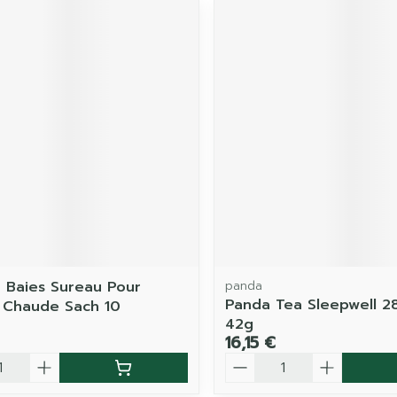
a Baies Sureau Pour
panda
Panda Tea Sleepwell 2
 Chaude Sach 10
42g
16,15 €
é
Quantité