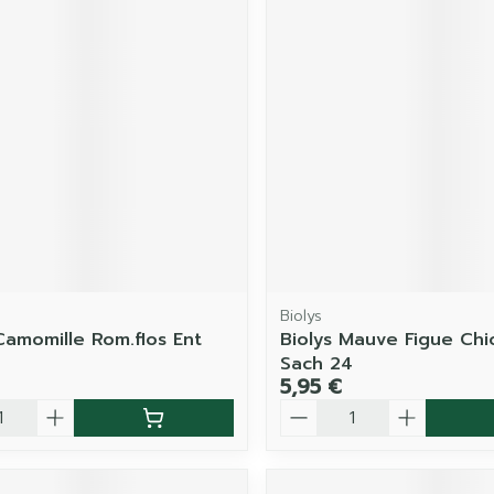
Biolys
Camomille Rom.flos Ent
Biolys Mauve Figue Chi
Sach 24
5,95 €
é
Quantité