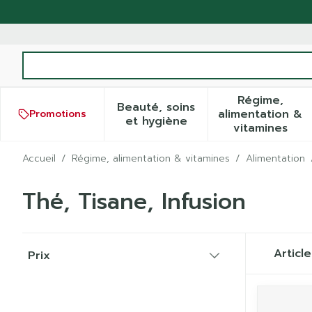
Aller au contenu
Rechercher
Régime,
Beauté, soins
alimentation &
Promotions
Afficher le sous-menu pour
Afficher
et hygiène
vitamines
Accueil
/
Régime, alimentation & vitamines
/
Alimentation
Thé, Tisane, Infusion
Passer à la liste des produits
Articl
Prix
filter