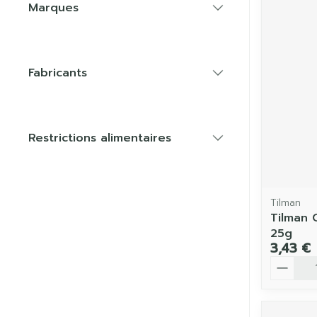
Marques
filter
Fabricants
filter
Restrictions alimentaires
filter
Tilman
Tilman 
25g
3,43 €
Quantit