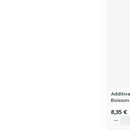
Additiv
Boisson
8,35 €
Quantit