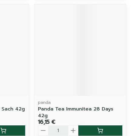
panda
 Sach 42g
Panda Tea Immunitea 28 Days
42g
16,15 €
Quantité