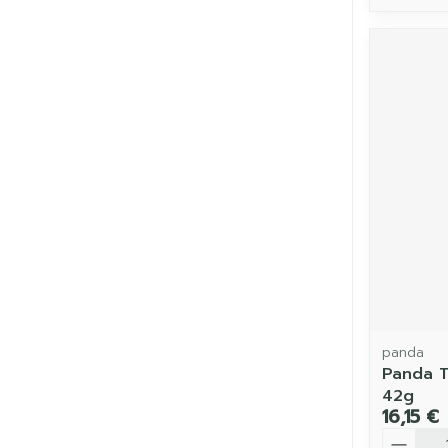
panda
Panda T
42g
16,15 €
Quantit