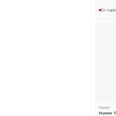
En rupt
humer
Humer P