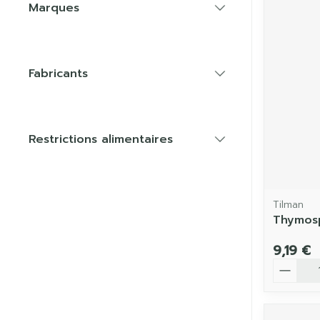
Marques
filter
Fabricants
filter
Restrictions alimentaires
filter
Tilman
Thymosp
9,19 €
Quantit