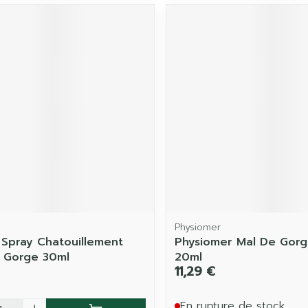
Physiomer
 Spray Chatouillement
Physiomer Mal De Gorg
 Gorge 30ml
20ml
11,29 €
é
En rupture de stock