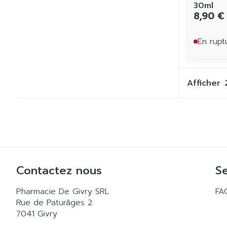
30ml
8,90 €
En rupt
Afficher
Contactez nous
Se
Pharmacie De Givry SRL
FA
Rue de Paturâges 2
7041
Givry