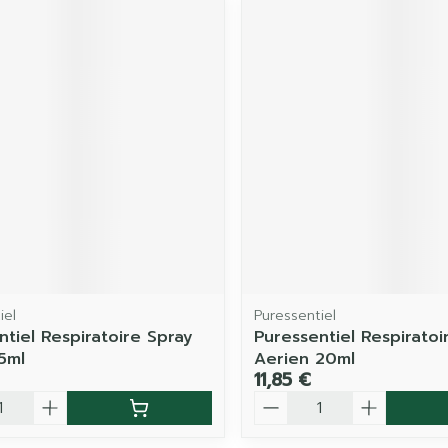
iel
Puressentiel
ntiel Respiratoire Spray
Puressentiel Respiratoi
5ml
Aerien 20ml
11,85 €
é
Quantité