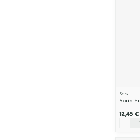
Soria
Soria P
12,45 €
Quantit