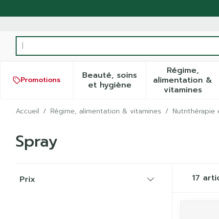
Aller au contenu
Rechercher
Régime,
Beauté, soins
alimentation &
Promotions
Afficher le sous-menu pour
Afficher
et hygiène
vitamines
Accueil
/
Régime, alimentation & vitamines
/
Nutrithérapie 
Spray
Passer à la liste des produits
17
arti
Prix
filter