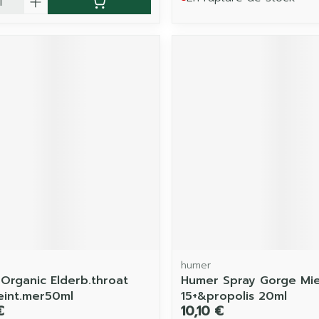
humer
 Organic Elderb.throat
Humer Spray Gorge Mi
eint.mer50ml
15+&propolis 20ml
€
10,10 €