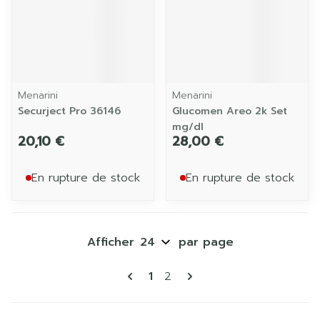
Menarini
Menarini
Securject Pro 36146
Glucomen Areo 2k Set
mg/dl
20,10 €
28,00 €
En rupture de stock
En rupture de stock
Afficher
par page
Pages
Vous lisez actuellement la p
Page
1
2