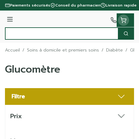
Aller au contenu
Paiements sécurisés
Conseil du pharmacien
Livraison rapide
Menu
Cherc
Rechercher
Accueil
/
Soins à domicile et premiers soins
/
Diabète
/
Glu
Glucomètre
Filtre
Passer à la liste des produits
Prix
filter