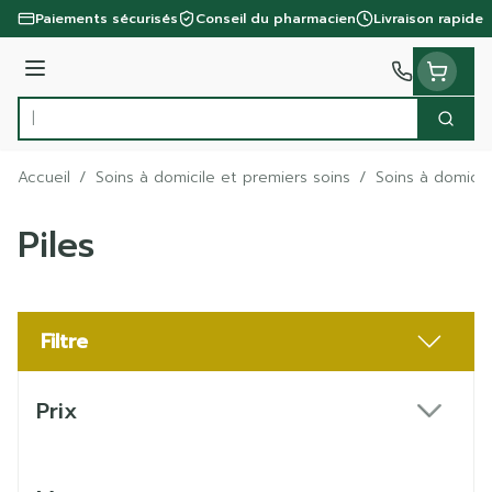
Aller au contenu
Paiements sécurisés
Conseil du pharmacien
Livraison rapide
Menu
Cherc
Rechercher
Accueil
/
Soins à domicile et premiers soins
/
Soins à domicil
Piles
Filtre
Passer à la liste des produits
Prix
filter