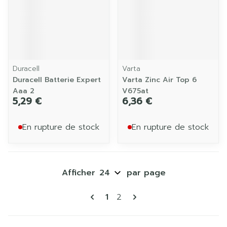
Duracell
Varta
Duracell Batterie Expert
Varta Zinc Air Top 6
Aaa 2
V675at
5,29 €
6,36 €
En rupture de stock
En rupture de stock
Afficher
par page
Pages
Vous lisez actuellement la p
Page
1
2