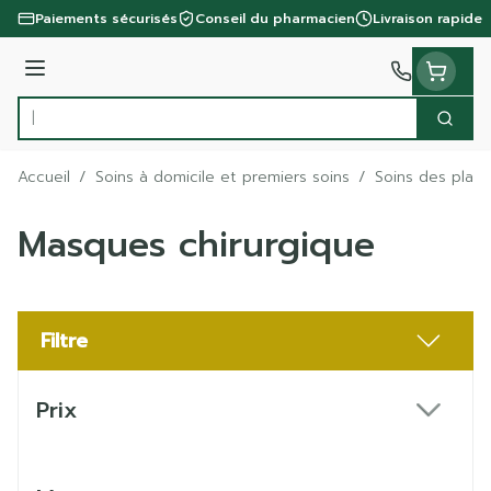
Aller au contenu
Paiements sécurisés
Conseil du pharmacien
Livraison rapide
Menu
Cherc
Rechercher
Accueil
/
Soins à domicile et premiers soins
/
Soins des plaie
Masques chirurgique
Filtre
Passer à la liste des produits
Prix
filter