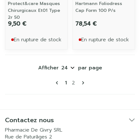
Protect&care Masques
Hartmann Foliodress
Chirurgicaux Et01 Type
Cap Form 100 P/s
2r 50
9,50 €
78,54 €
En rupture de stock
En rupture de stock
Afficher
par page
Pages
Vous lisez actuellement la p
Page
1
2
Contactez nous
Pharmacie De Givry SRL
Rue de Paturâges 2