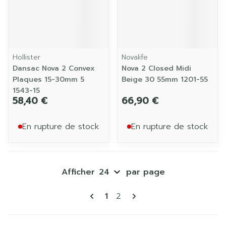
Hollister
Novalife
Dansac Nova 2 Convex
Nova 2 Closed Midi
Plaques 15-30mm 5
Beige 30 55mm 1201-55
1543-15
58,40 €
66,90 €
En rupture de stock
En rupture de stock
Afficher
par page
Pages
Vous lisez actuellement la p
Page
1
2