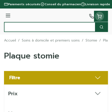
Aller au contenu
Paiements sécurisés
Conseil du pharmacien
Livraison rapide
Menu
Cherc
Rechercher
Accueil
/
Soins à domicile et premiers soins
/
Stomie
/
Plaq
Plaque stomie
Filtre
Passer à la liste des produits
Prix
filter