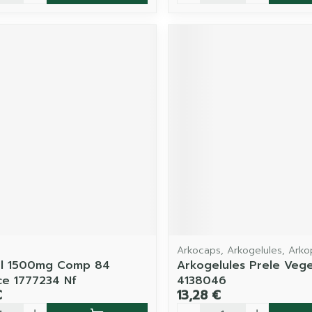
Arkocaps, Arkogelules, Ark
ol 1500mg Comp 84
Arkogelules Prele Vege
e 1777234 Nf
4138046
€
13,28 €
é
Quantité