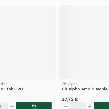
edics
CH-Alpha
te+ Tabl 120
Ch-alpha Amp Buvable
37,75 €
é
Quantité