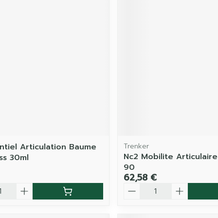
ntiel Articulation Baume
Trenker
Nc2 Mobilite Articulair
Ess 30ml
90
62,58 €
é
Quantité