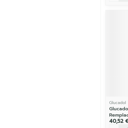
Glucadol
Glucad
Remplac
40,52 
Quantit