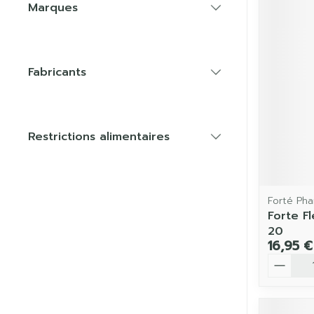
Marques
filter
Fabricants
filter
Restrictions alimentaires
filter
Forté Ph
Forte F
20
16,95 €
Quantit