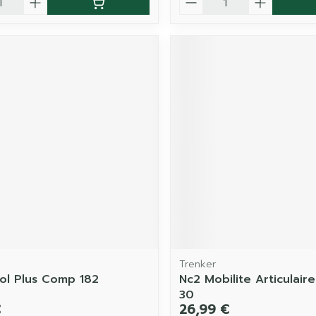
Trenker
tol Plus Comp 182
Nc2 Mobilite Articulair
30
€
26,99 €