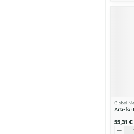
Global M
Arti-for
55,31 €
Quantit