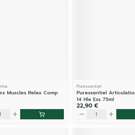
arma
Puressentiel
lex Muscles Relax Comp
Puressentiel Articulatio
14 Hle Ess 75ml
22,90 €
é
Quantité