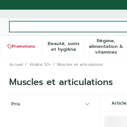
Aller au contenu
Rechercher
Régime,
Beauté, soins
alimentation &
Promotions
Afficher le sous-menu pour
Afficher
et hygiène
vitamines
Accueil
/
Vitalité 50+
/
Muscles et articulations
Muscles et articulations
Passer à la liste des produits
Articl
Prix
filter