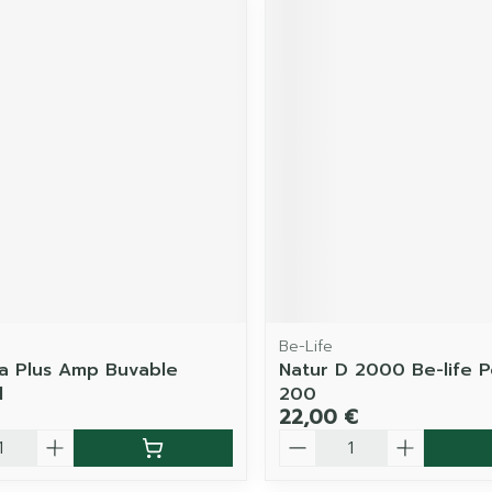
Be-Life
a Plus Amp Buvable
Natur D 2000 Be-life 
l
200
22,00 €
é
Quantité