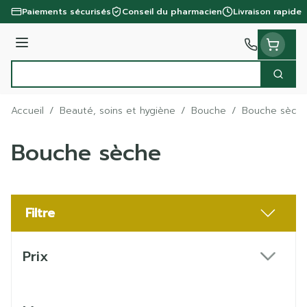
Aller au contenu
Paiements sécurisés
Conseil du pharmacien
Livraison rapide
Menu
Cherc
Rechercher
Accueil
/
Beauté, soins et hygiène
/
Bouche
/
Bouche sèch
Bouche sèche
Filtre
Passer à la liste des produits
Prix
filter