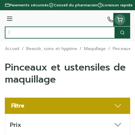
Aller au contenu
Paiements sécurisés
Conseil du pharmacien
Livraison rapide
Menu
Cherc
Rechercher
Accueil
/
Beauté, soins et hygiène
/
Maquillage
/
Pinceaux e
Pinceaux et ustensiles de
maquillage
Filtre
Passer à la liste des produits
Prix
filter