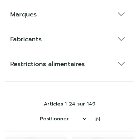
Marques
filter
Fabricants
filter
Restrictions alimentaires
filter
Articles
1
-
24
sur
149
Trier par: