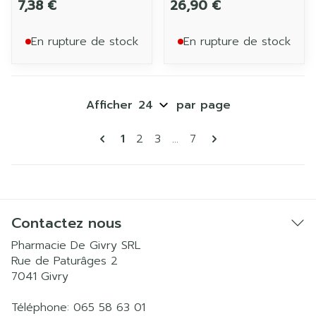
7,38 €
26,90 €
En rupture de stock
En rupture de stock
Afficher
par page
Pages
Vous lisez actuellement la page
Page
Page
Page
1
2
3
...
7
Contactez nous
Pharmacie De Givry SRL
Rue de Paturâges 2
7041
Givry
Téléphone:
065 58 63 01