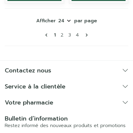
Afficher
par page
Pages
Vous lisez actuellement la page
Page
Page
Page
1
2
3
4
Contactez nous
Service à la clientèle
Votre pharmacie
Bulletin d’information
Restez informé des nouveaux produits et promotions