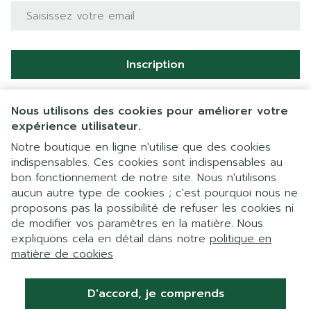
Adresse mail
Inscription
En cliquant sur s'abonner, vous vous abonnez à notre
newsletter et acceptez notre
politique de confidentialité
.
Nous utilisons des cookies pour améliorer votre
expérience utilisateur.
Notre boutique en ligne n'utilise que des cookies
indispensables. Ces cookies sont indispensables au
bon fonctionnement de notre site. Nous n'utilisons
aucun autre type de cookies ; c'est pourquoi nous ne
proposons pas la possibilité de refuser les cookies ni
de modifier vos paramètres en la matière. Nous
expliquons cela en détail dans notre
politique en
Liens légaux
matière de cookies
D'accord, je comprends