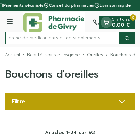
Diapositive 1 de 1
Aller au contenu
Paiements sécurisés
Conseil du pharmacien
Livraison rapide
0
0 articles
Menu
0,00 €
Recherche de médicam
Cherc
Rechercher
Accueil
/
Beauté, soins et hygiène
/
Oreilles
/
Bouchons d'or
Bouchons d'oreilles
Filtre
Articles
1
-
24
sur
92