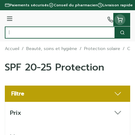
Aller au contenu
Paiements sécurisés
Conseil du pharmacien
Livraison rapide
Menu
Cherc
Rechercher
Accueil
/
Beauté, soins et hygiène
/
Protection solaire
/
Crè
SPF 20-25 Protection
Filtre
Passer à la liste des produits
Prix
filter