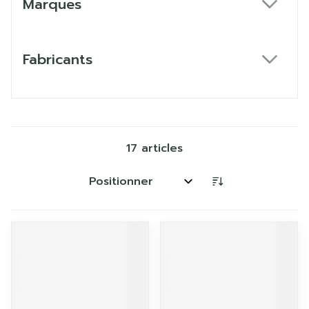
Marques
filter
Fabricants
filter
17
articles
Trier par: