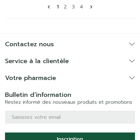
Pages
Vous lisez actuellement la page
Page
Page
Page
1
2
3
4
Contactez nous
Service à la clientèle
Votre pharmacie
Bulletin d’information
Restez informé des nouveaux produits et promotions
Adresse mail
Inscription