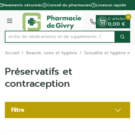
Diapositive 1 de 1
Aller au contenu
Paiements sécurisés
Conseil du pharmacien
Livraison rapide
0
0 articles
Menu
0,00 €
Recherche de médicaments et de
Cherc
Rechercher
Accueil
/
Beauté, soins et hygiène
/
Sexualité et hygiène int
Préservatifs et
contraception
Filtre