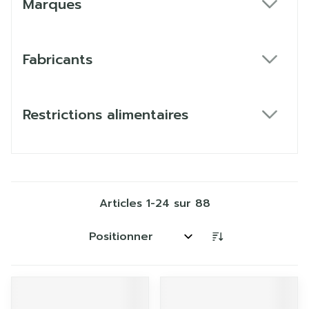
Marques
filter
Fabricants
filter
Restrictions alimentaires
filter
Articles
1
-
24
sur
88
Trier par: