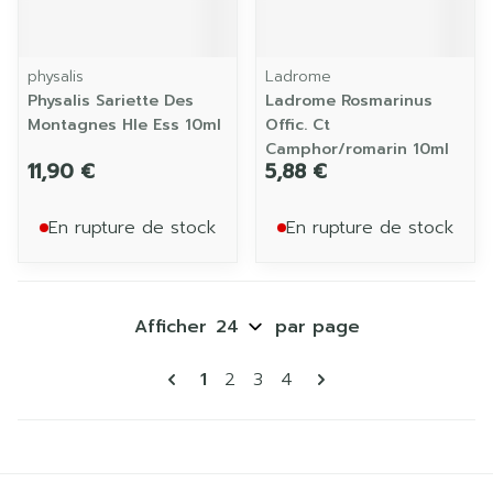
physalis
Ladrome
Physalis Sariette Des
Ladrome Rosmarinus
Montagnes Hle Ess 10ml
Offic. Ct
Camphor/romarin 10ml
11,90 €
5,88 €
En rupture de stock
En rupture de stock
Afficher
par page
Pages
Vous lisez actuellement la page
Page
Page
Page
1
2
3
4