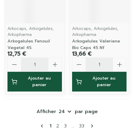
Arkocaps, Arkogelules,
Arkocaps, Arkogelules,
Arkopharma
Arkopharma
Arkogelules Fenouil
Arkogelules Valeriane
Vegetal 45
Bio Caps 45 Nf
12,75 €
13,66 €
Quantité
Quantité
Ajouter au
Ajouter au
panier
panier
Afficher
par page
Pages
Vous lisez actuellement la page
Page
Page
Page
1
2
3
...
33