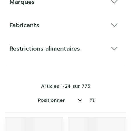
Marques
filter
Fabricants
filter
Restrictions alimentaires
filter
Articles
1
-
24
sur
775
Trier par: