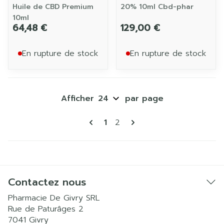
Huile de CBD Premium
20% 10ml Cbd-phar
10ml
64,48 €
129,00 €
En rupture de stock
En rupture de stock
Afficher
par page
Pages
Vous lisez actuellement la p
Page
1
2
Contactez nous
Pharmacie De Givry SRL
Rue de Paturâges 2
7041
Givry