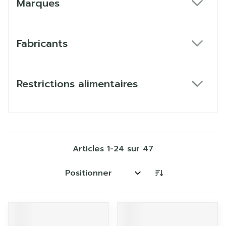
Marques
filter
Fabricants
filter
Restrictions alimentaires
filter
Articles
1
-
24
sur
47
Trier par: