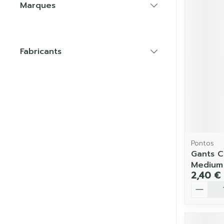
Marques
filter
Fabricants
filter
Pontos
Gants C
Medium
2,40 €
Quantit