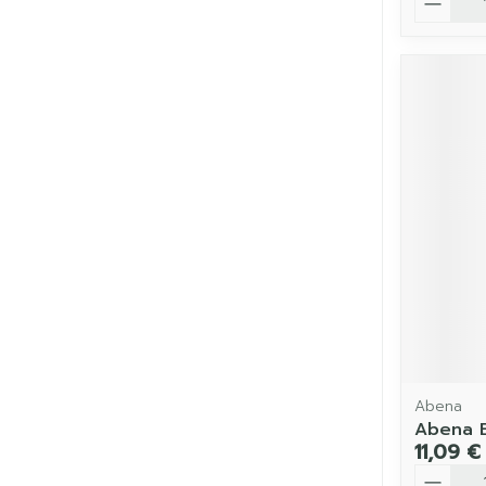
Abena
Abena Ex
11,09 €
Quantit