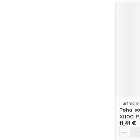
Hartmann
Peha-so
Xl100 P
11,41 €
Quantit