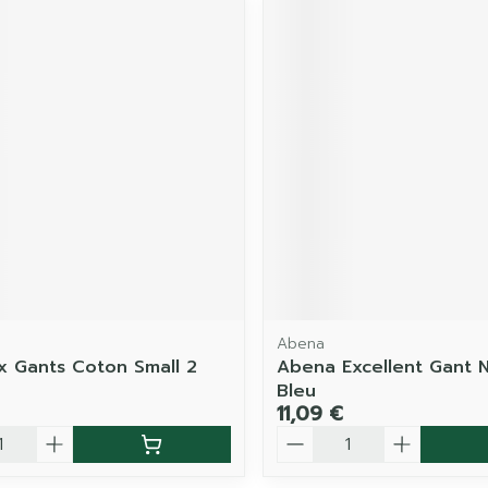
Abena
 Gants Coton Small 2
Abena Excellent Gant Ni
Bleu
11,09 €
é
Quantité