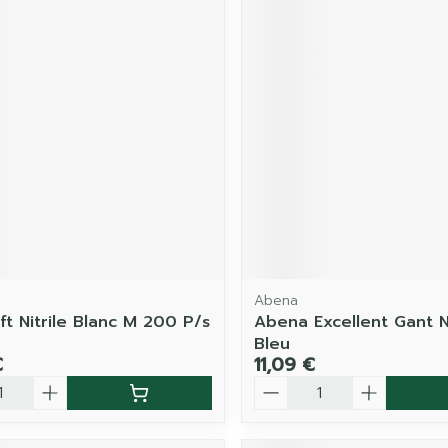
Abena
ft Nitrile Blanc M 200 P/s
Abena Excellent Gant Ni
Bleu
€
11,09 €
é
Quantité