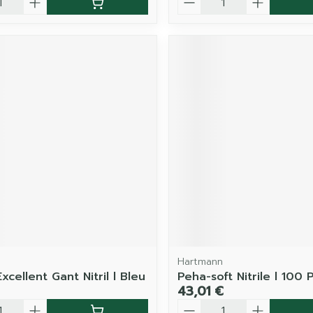
Hartmann
cellent Gant Nitril l Bleu
Peha-soft Nitrile l 100 
43,01 €
é
Quantité