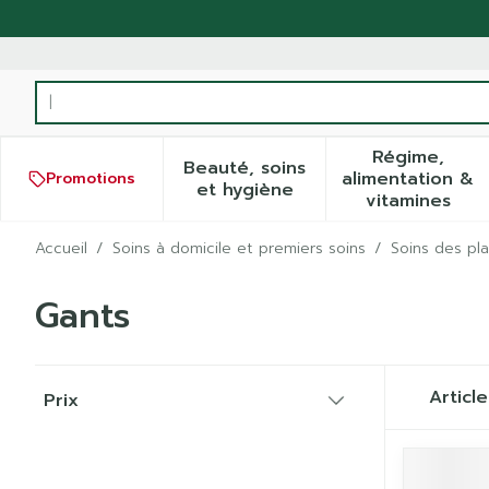
Aller au contenu
Rechercher
Régime,
Beauté, soins
alimentation &
Promotions
Afficher le sous-menu pour
Afficher
et hygiène
vitamines
Accueil
/
Soins à domicile et premiers soins
/
Soins des pla
Gants
Passer à la liste des produits
Articl
Prix
filter