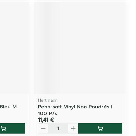
Hartmann
 Bleu M
Peha-soft Vinyl Non Poudrés l
100 P/s
11,41 €
Quantité