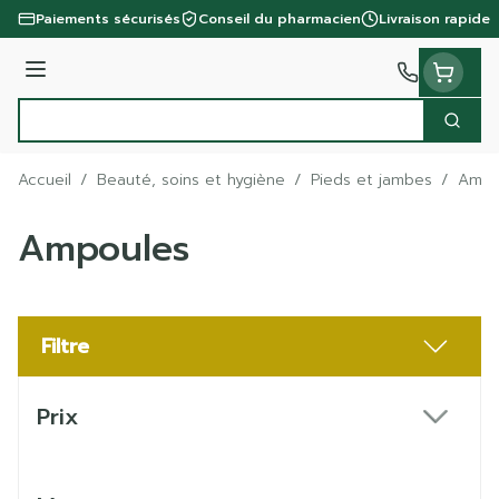
Aller au contenu
Paiements sécurisés
Conseil du pharmacien
Livraison rapide
Menu
Cherc
Rechercher
Accueil
/
Beauté, soins et hygiène
/
Pieds et jambes
/
Ampo
Ampoules
Filtre
Passer à la liste des produits
Prix
filter