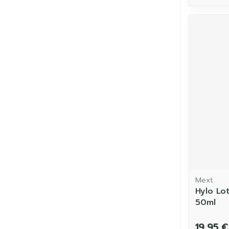
Mext
Hylo Lo
50ml
19,95 €