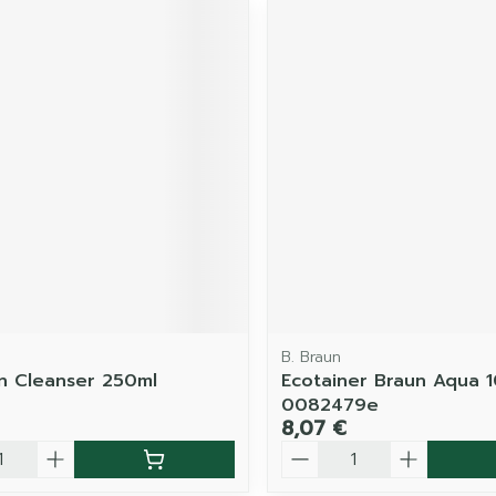
B. Braun
n Cleanser 250ml
Ecotainer Braun Aqua 
0082479e
8,07 €
é
Quantité