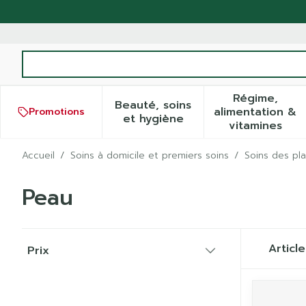
Aller au contenu
Rechercher
Régime,
Beauté, soins
alimentation &
Promotions
Afficher le sous-menu pour
Afficher
et hygiène
vitamines
Accueil
/
Soins à domicile et premiers soins
/
Soins des pla
Peau
Passer à la liste des produits
Articl
Prix
filter