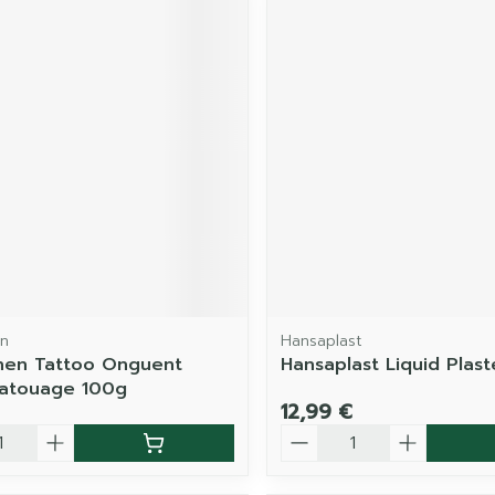
n
Hansaplast
hen Tattoo Onguent
Hansaplast Liquid Plast
Tatouage 100g
12,99 €
é
Quantité