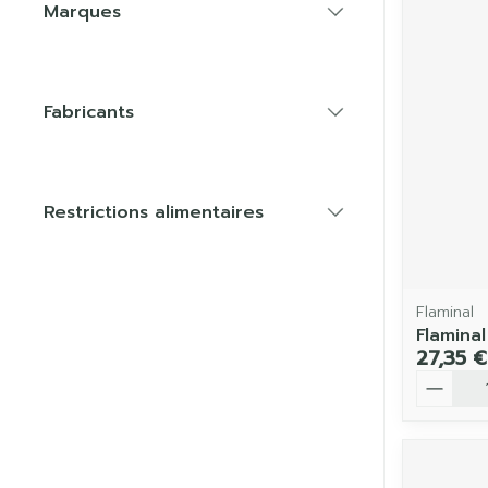
Marques
filter
Fabricants
filter
Restrictions alimentaires
filter
Flaminal
Flamina
27,35 €
Quantit