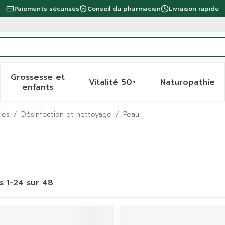
Paiements sécurisés
Conseil du pharmacien
Livraison rapide
Grossesse et
Vitalité 50+
Naturopathie
 la catégorie Beauté, soins et hygiène
 le sous-menu pour la catégorie Régime, alimentation 
Afficher le sous-menu pour la catégorie Gro
Afficher le sous-menu pour 
Afficher
enfants
ies
/
Désinfection et nettoyage
/
Peau
es
1
-
24
sur
48