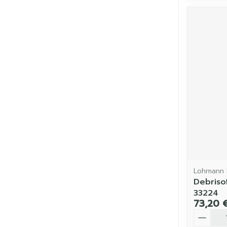
Lohmann 
Debrisof
33224
73,20 
Quantit