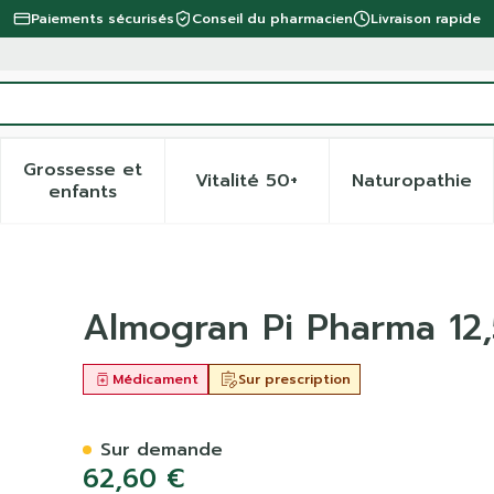
Paiements sécurisés
Conseil du pharmacien
Livraison rapide
Grossesse et
Vitalité 50+
Naturopathie
 la catégorie Beauté, soins et hygiène
 le sous-menu pour la catégorie Régime, alimentation 
Afficher le sous-menu pour la catégorie Gro
Afficher le sous-menu pour 
Afficher
enfants
g Comp Pell 12 Pip
Almogran Pi Pharma 12,
Médicament
Sur prescription
Sur demande
62,60 €