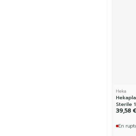
Heka
Hekapla
Sterile
39,58 
En rupt