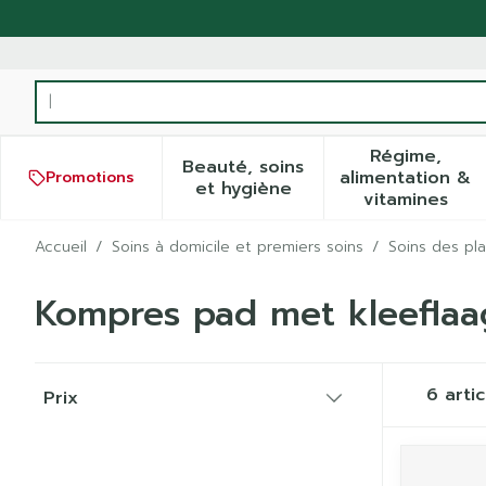
Aller au contenu
Rechercher
Régime,
Beauté, soins
alimentation &
Promotions
Afficher le sous-menu pour
Afficher
et hygiène
vitamines
Accueil
/
Soins à domicile et premiers soins
/
Soins des pla
Kompres pad met kleeflaa
Passer à la liste des produits
6
artic
Prix
filter