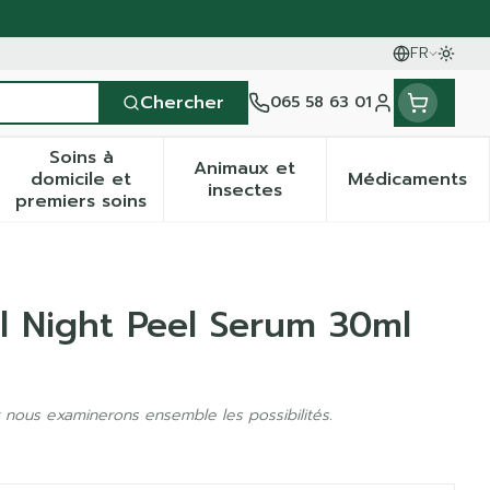
FR
Passe
Langues
Chercher
065 58 63 01
Menu client
Soins à
Animaux et
domicile et
Médicaments
& vitamines
ssesse et enfants
la catégorie Vitalité 50+
 le sous-menu pour la catégorie Naturopathie
Afficher le sous-menu pour la catégorie Soin
Afficher le sous-menu pour
Afficher
insectes
premiers soins
l Night Peel Serum 30ml
 nous examinerons ensemble les possibilités.