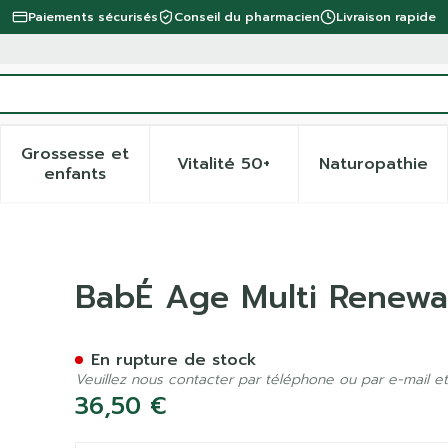
Paiements sécurisés
Conseil du pharmacien
Livraison rapide
Grossesse et
Vitalité 50+
Naturopathie
 la catégorie Beauté, soins et hygiène
 le sous-menu pour la catégorie Régime, alimentation 
Afficher le sous-menu pour la catégorie Gro
Afficher le sous-menu pour 
Afficher
enfants
ight Peel Serum 30ml
BabÉ Age Multi Renewa
En rupture de stock
Veuillez nous contacter par téléphone ou par e-mail et
36,50 €