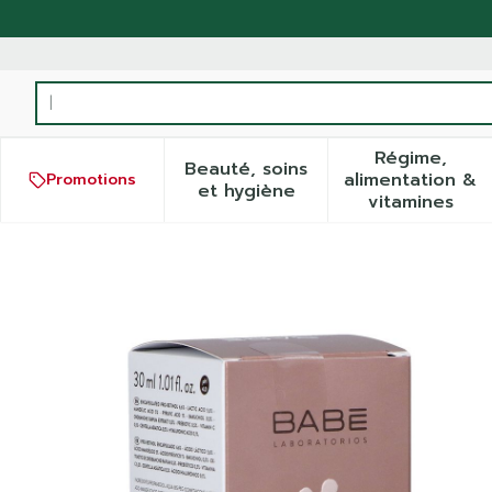
Aller au contenu
Rechercher
Régime,
Beauté, soins
alimentation &
Promotions
Afficher le sous-menu pour
Afficher
et hygiène
vitamines
BabÉ Age Multi Renewal N