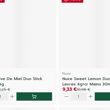
Nuxe
ve De Miel Duo Stick
Nuxe Sweet Lemon Duo
4g
Levres 4g+cr Mains 30m
9,33 €
1,25 €
10,98 €
é
Quantité