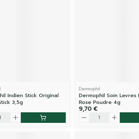
l
Dermophil
l Indien Stick Original
Dermophil Soin Levres 
tick 3,5g
Rose Poudre 4g
9,70 €
é
Quantité