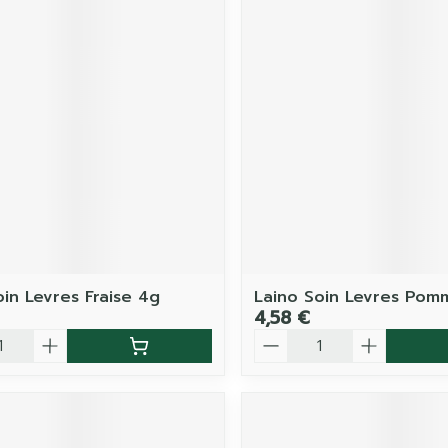
oin Levres Fraise 4g
Laino Soin Levres Pom
4,58 €
é
Quantité