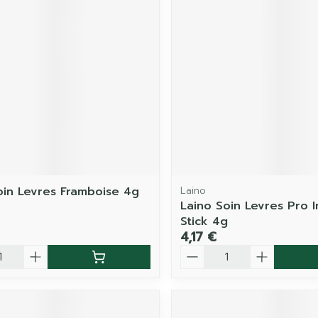
oin Levres Framboise 4g
Laino
Laino Soin Levres Pro 
Stick 4g
4,17 €
é
Quantité