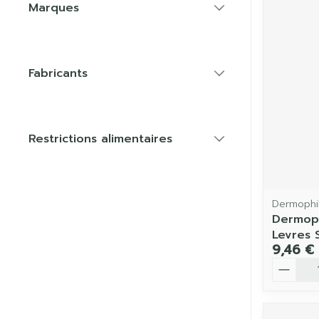
Marques
filter
Fabricants
filter
Restrictions alimentaires
filter
Dermophi
Dermophi
Levres S
9,46 €
Quantit