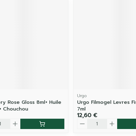
Urgo
ry Rose Gloss 8ml+ Huile
Urgo Filmogel Levres F
0+ Chouchou
7ml
12,60 €
é
Quantité