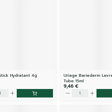
Stick Hydratant 4g
Uriage Bariederm Lev
Tube 15ml
9,46 €
é
Quantité