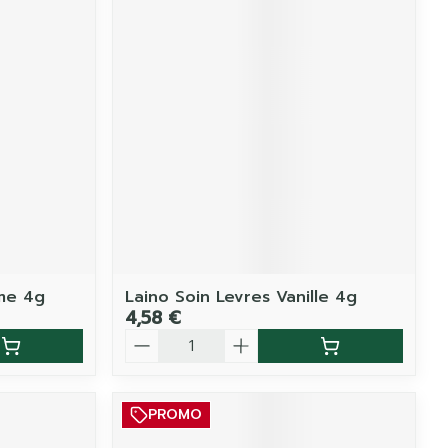
me 4g
Laino Soin Levres Vanille 4g
4,58 €
Quantité
PROMO