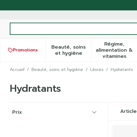
Aller au contenu
Rechercher
Régime,
Beauté, soins
alimentation &
Promotions
Afficher le sous-menu pour
Afficher
et hygiène
vitamines
Accueil
/
Beauté, soins et hygiène
/
Lèvres
/
Hydratants
Hydratants
Passer à la liste des produits
Articl
Prix
filter