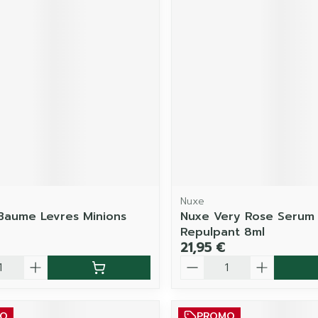
Nuxe
Baume Levres Minions
Nuxe Very Rose Serum 
Repulpant 8ml
21,95 €
é
Quantité
MO
PROMO