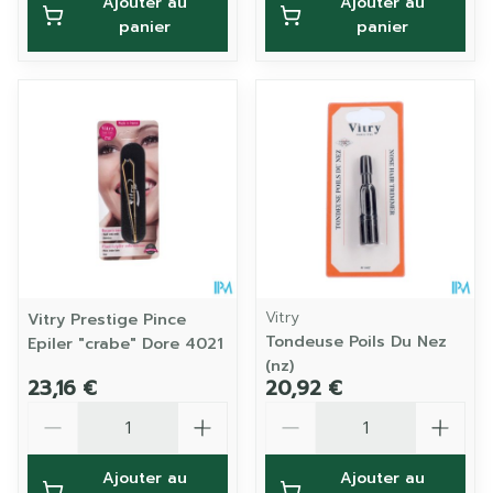
Ajouter au
Ajouter au
panier
panier
Vitry
Vitry Prestige Pince
Tondeuse Poils Du Nez
Epiler "crabe" Dore 4021
(nz)
23,16 €
20,92 €
Quantité
Quantité
Ajouter au
Ajouter au