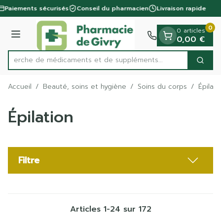
Diapositive 1 de 1
Aller au contenu
Paiements sécurisés
Conseil du pharmacien
Livraison rapide
0
0 articles
Menu
0,00 €
Recherche de médicaments et de supplém
Cherc
Rechercher
Accueil
/
Beauté, soins et hygiène
/
Soins du corps
/
Épilati
Épilation
Filtre
Articles
1
-
24
sur
172