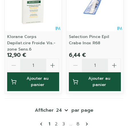
Klorane Corps
Selection Pince Epil
Depilat.cire Froide Vis.-
Crabe Inox R68
zone Sens.6
12,90 €
6,44 €
Quantité
Quantité
Ajouter au
Ajouter au
panier
panier
Afficher
par page
Pages
Vous lisez actuellement la page
Page
Page
Page
1
2
3
...
8