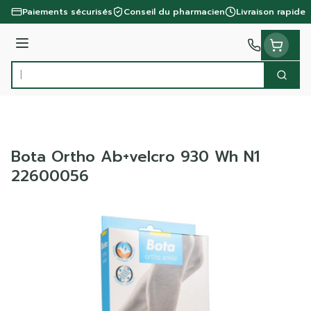
Aller au contenu
Paiements sécurisés
Conseil du pharmacien
Livraison rapide
Menu
Cherc
Rechercher
Bota Ortho Ab+velcro 930 Wh N1
22600056