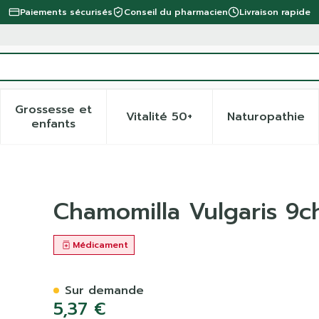
Paiements sécurisés
Conseil du pharmacien
Livraison rapide
Grossesse et
Vitalité 50+
Naturopathie
 la catégorie Beauté, soins et hygiène
 le sous-menu pour la catégorie Régime, alimentation 
Afficher le sous-menu pour la catégorie Gro
Afficher le sous-menu pour 
Afficher
enfants
r 4g Boiron
Chamomilla Vulgaris 9c
Médicament
Sur demande
5,37 €