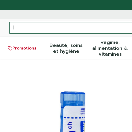
Aller au contenu
Rechercher
Régime,
Beauté, soins
alimentation &
Promotions
Afficher le sous-menu pour
Afficher
et hygiène
vitamines
Chamomilla Vulgaris 9ch G